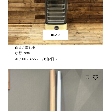
READ
肉まん蒸し器
な行 Item
¥
8,500
-
¥
55,250
/1泊2日～