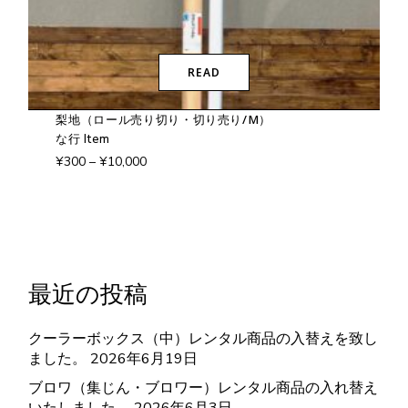
READ
こ
の
梨地（ロール売り切り・切り売り/M）
商
品
な行 Item
に
価
¥
300
–
¥
10,000
は
格
複
帯:
¥300
数
–
の
¥10,000
バ
リ
エ
ー
シ
最近の投稿
ョ
ン
が
クーラーボックス（中）レンタル商品の入替えを致し
あ
ました。
2026年6月19日
り
ま
ブロワ（集じん・ブロワー）レンタル商品の入れ替え
す。
オ