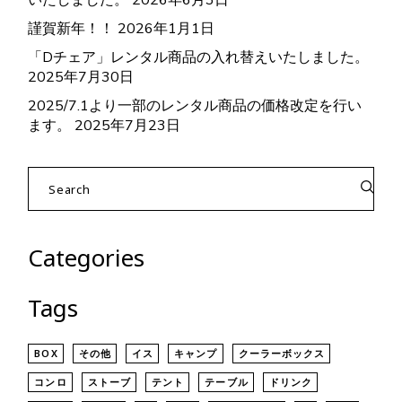
いたしました。
2026年6月3日
プ
シ
謹賀新年！！
2026年1月1日
ョ
ン
「Dチェア」レンタル商品の入れ替えいたしました。
は
2025年7月30日
商
品
2025/7.1より一部のレンタル商品の価格改定を行い
ペ
ー
ます。
2025年7月23日
ジ
か
ら
Search
選
for:
択
で
き
ま
Categories
す
Tags
BOX
その他
イス
キャンプ
クーラーボックス
コンロ
ストーブ
テント
テーブル
ドリンク