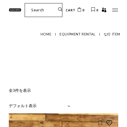
Skip
Search
to
for:
CART
0
0
the
content
HOME
EQUIPMENT RENTAL
な行 ITEM
全3件を表示
デフォルト表示