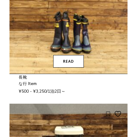
READ
長靴
な行 Item
¥
500
-
¥
3,250
/1泊2日～