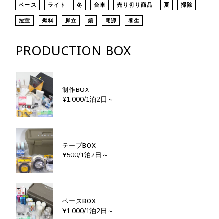
ベース
ライト
冬
台車
売り切り商品
夏
掃除
控室
燃料
脚立
鏡
電源
養生
PRODUCTION BOX
制作BOX
¥
1,000
/1泊2日～
テープBOX
¥
500
/1泊2日～
ベースBOX
¥
1,000
/1泊2日～